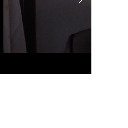
V ZRCADLE VIDÍME CISTE
Director - Mateo Obrador